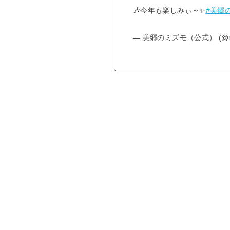
🎶今年も楽しみぃ～✨
#美郷
— 美郷のミズモ（公式） (@mis