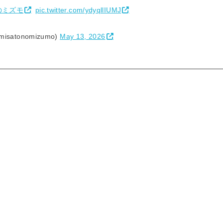
のミズモ
pic.twitter.com/ydyqllIUMJ
atonomizumo)
May 13, 2026