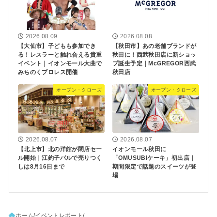
2026.08.09
2026.08.08
【大仙市】子どもも参加でき
【秋田市】あの老舗ブランドが
る！レスラーと触れ合える貴重
秋田に！西武秋田店に新ショッ
イベント｜イオンモール大曲で
プ誕生予定｜McGREGOR西武
みちのくプロレス開催
秋田店
オープン・クローズ
オープン・クローズ
2026.08.07
2026.08.07
【北上市】北の洋館が閉店セー
イオンモール秋田に
ル開始｜江釣子パルで売りつく
「OMUSUBIケーキ」初出店｜
しは8月16日まで
期間限定で話題のスイーツが登
場
ホーム
イベントレポート