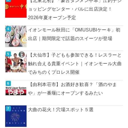
【北東北初】「蒙古タンメン中本」江釣子シ
ョッピングセンター・パルに出店決定！
2026年夏オープン予定
イオンモール秋田に「OMUSUBIケーキ」初
出店｜期間限定で話題のスイーツが登場
【大仙市】子どもも参加できる！レスラーと
触れ合える貴重イベント｜イオンモール大曲
でみちのくプロレス開催
【由利本荘市】お酒好き歓喜？「酒のやま
や」が一番堰にオープンするみたい
大曲の花火！穴場スポット５選