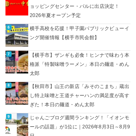
ョッピングセンター・パルに出店決定！
2026年夏オープン予定
横手高校を応援！甲子園パブリックビューイ
ング開催情報【横手市民会館】
【横手市】ザンギも必食！ヒンナで味わう本
格派「特製味噌ラーメン」本日の麺道・めん
太郎
【秋田市】山王の新店「みそのこまち」蔵出
し特上味噌と王道チャーハンの満足度が高す
ぎた！本日の麺道・めん太郎
じゃんごブログ週間ランキング！「イオンモ
ールの話題」が1位に｜2026年8月3日～8月9
日