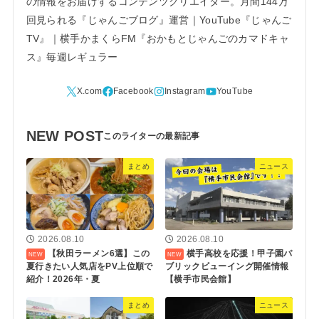
の情報をお届けするコンテンツクリエイター。月間144万
回見られる『じゃんごブログ』運営｜YouTube『じゃんご
TV』｜横手かまくらFM『おかもとじゃんごのカマドキャ
ス』毎週レギュラー
NEW POST
まとめ
ニュース
2026.08.10
2026.08.10
【秋田ラーメン6選】この
横手高校を応援！甲子園パ
夏行きたい人気店をPV上位順で
ブリックビューイング開催情報
紹介！2026年・夏
【横手市民会館】
まとめ
ニュース