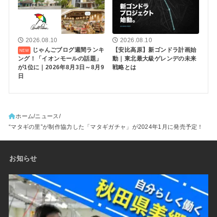
2026.08.10
2026.08.10
じゃんごブログ週間ランキ
【安比高原】新ゴンドラ計画始
ング！「イオンモールの話題」
動｜東北最大級ゲレンデの未来
が1位に｜2026年8月3日～8月9
戦略とは
日
ホーム
ニュース
“マタギの里”が制作協力した「マタギガチャ」が2024年1月に発売予定！
お知らせ