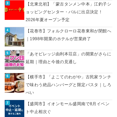
【北東北初】「蒙古タンメン中本」江釣子シ
ョッピングセンター・パルに出店決定！
2026年夏オープン予定
【花巻市】フォルクローロ花巻東和が閉館へ
｜1998年開業のホテルが営業終了
「あそビレッジ由利本荘店」の開業がさらに
延期｜理由と今後の見通し
【横手市】「よこてのわがや」古民家ランチ
で味わう絶品ハンバーグと限定パスタ｜しろ
べい
【盛岡市】イオンモール盛岡南で8月イベン
ト中止相次ぐ