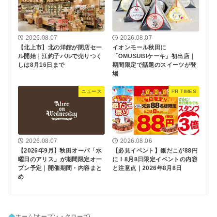
2026.08.07
2026.08.07
【北上市】北の洋館が閉店セー
イオンモール秋田に
ル開始｜江釣子パルで売りつく
「OMUSUBIケーキ」初出店｜
しは8月16日まで
期間限定で話題のスイーツが登
場
ニュース
PR TIMES
2026.08.07
2026.08.06
【2026年9月】秋田オーパ「水
【必見イベント】銀だこが88円
曜日のアリス」が期間限定オー
に！8月8日限定イベントの内容
プン予定｜開催期間・内容まと
と注意点｜2026年8月8日
め
ホーム
オープン・クローズ