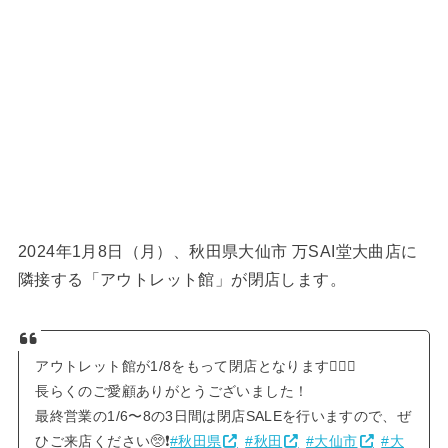
2024年1月8日（月）、秋田県大仙市 万SAI堂大曲店に
隣接する「アウトレット館」が閉店します。
アウトレット館が1/8をもって閉店となります🙇🏼‍♀️
長らくのご愛顧ありがとうございました！
最終営業の1/6〜8の3日間は閉店SALEを行いますので、ぜ
ひご来店ください🥺❗
#秋田県
#秋田
#大仙市
#大