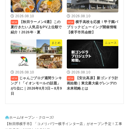
2026.08.10
2026.08.10
【秋田ラーメン6選】この
横手高校を応援！甲子園パ
夏行きたい人気店をPV上位順で
ブリックビューイング開催情報
紹介！2026年・夏
【横手市民会館】
まとめ
ニュース
2026.08.10
2026.08.10
じゃんごブログ週間ランキ
【安比高原】新ゴンドラ計
ング！「イオンモールの話題」
画始動｜東北最大級ゲレンデの
が1位に｜2026年8月3日～8月9
未来戦略とは
日
ホーム
オープン・クローズ
【秋田県横手市】「コメリパワー横手インター店」がオープン予定！工事