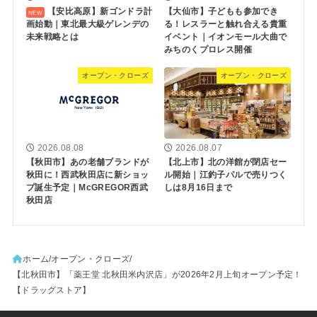
【安比高原】新ゴンドラ計
【大仙市】子どもも参加でき
画始動｜東北最大級ゲレンデの
る！レスラーと触れ合える貴重
未来戦略とは
イベント｜イオンモール大曲で
みちのくプロレス開催
オープン・クローズ
オープン・クローズ
2026.08.08
2026.08.07
【秋田市】あの老舗ブランドが
【北上市】北の洋館が閉店セー
秋田に！西武秋田店に新ショッ
ル開始｜江釣子パルで売りつく
プ誕生予定｜McGREGOR西武
しは8月16日まで
秋田店
ホーム
オープン・クローズ
【北秋田市】「薬王堂 北秋田米内沢店」が2026年2月上旬オープン予定！
【ドラッグストア】