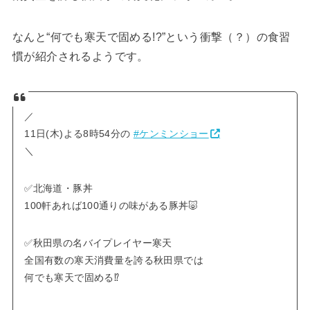
なんと“何でも寒天で固める!?”という衝撃（？）の食習
慣が紹介されるようです。
／
11日(木)よる8時54分の
#ケンミンショー
＼
✅北海道・豚丼
100軒あれば100通りの味がある豚丼🐷
✅秋田県の名バイプレイヤー寒天
全国有数の寒天消費量を誇る秋田県では
何でも寒天で固める⁉️