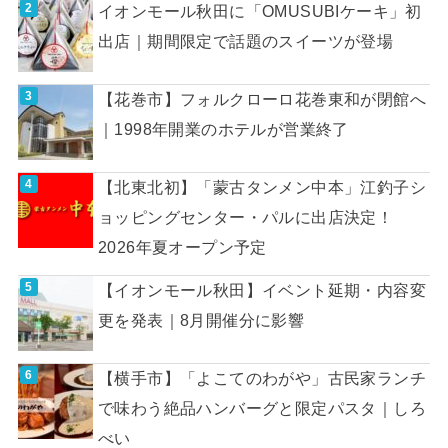
イオンモール秋田に「OMUSUBIケーキ」初
出店｜期間限定で話題のスイーツが登場
【花巻市】フォルクローロ花巻東和が閉館へ
｜1998年開業のホテルが営業終了
【北東北初】「蒙古タンメン中本」江釣子シ
ョッピングセンター・パルに出店決定！
2026年夏オープン予定
【イオンモール秋田】イベント延期・内容変
更を発表｜8月開催分に影響
【横手市】「よこてのわがや」古民家ランチ
で味わう絶品ハンバーグと限定パスタ｜しろ
べい