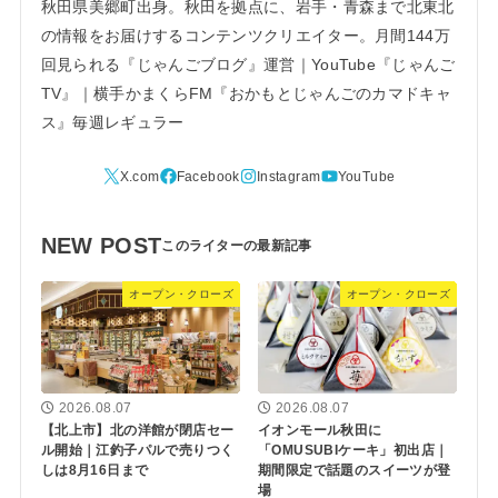
秋田県美郷町出身。秋田を拠点に、岩手・青森まで北東北
の情報をお届けするコンテンツクリエイター。月間144万
回見られる『じゃんごブログ』運営｜YouTube『じゃんご
TV』｜横手かまくらFM『おかもとじゃんごのカマドキャ
ス』毎週レギュラー
NEW POST
オープン・クローズ
オープン・クローズ
2026.08.07
2026.08.07
【北上市】北の洋館が閉店セー
イオンモール秋田に
ル開始｜江釣子パルで売りつく
「OMUSUBIケーキ」初出店｜
しは8月16日まで
期間限定で話題のスイーツが登
場