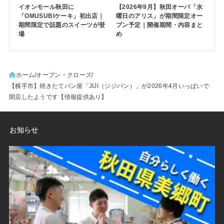
イオンモール秋田に
【2026年9月】秋田オーパ「水
「OMUSUBIケーキ」初出店｜
曜日のアリス」が期間限定オー
期間限定で話題のスイーツが登
プン予定｜開催期間・内容まと
場
め
ホーム
オープン・クローズ
【横手市】焼きたてパン屋「JIJI（ジジパン）」が2026年4月いっぱいで
閉店したようです【情報提供あり】
お知らせ