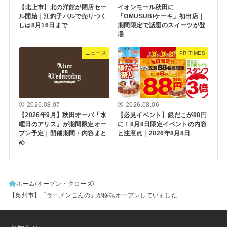
【北上市】北の洋館が閉店セー
イオンモール秋田に
ル開始｜江釣子パルで売りつく
「OMUSUBIケーキ」初出店｜
しは8月16日まで
期間限定で話題のスイーツが登
場
ニュース
PR TIMES
2026.08.07
2026.08.06
【2026年9月】秋田オーパ「水
【必見イベント】銀だこが88円
曜日のアリス」が期間限定オー
に！8月8日限定イベントの内容
プン予定｜開催期間・内容まと
と注意点｜2026年8月8日
め
ホーム
オープン・クローズ
【奥州市】「ラーメンこんの」が移転オープンしていました