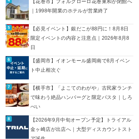
【花巻市】フォルクローロ花巻東和が閉館へ
｜1998年開業のホテルが営業終了
【必見イベント】銀だこが88円に！8月8日
限定イベントの内容と注意点｜2026年8月8
日
【盛岡市】イオンモール盛岡南で8月イベン
ト中止相次ぐ
【横手市】「よこてのわがや」古民家ランチ
で味わう絶品ハンバーグと限定パスタ｜しろ
べい
【2026年9月中旬オープン予定】トライアル
金ヶ崎店が出店へ｜大型ディスカウントスト
ア誕生