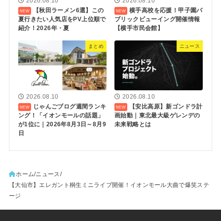
2026.08.10
2026.08.10
【秋田ラーメン6選】この
横手高校を応援！甲子園パ
夏行きたい人気店をPV上位順で
ブリックビューイング開催情報
紹介！2026年・夏
【横手市民会館】
まとめ
ニュース
2026.08.10
2026.08.10
じゃんごブログ週間ランキ
【安比高原】新ゴンドラ計
ング！「イオンモールの話題」
画始動｜東北最大級ゲレンデの
が1位に｜2026年8月3日～8月9
未来戦略とは
日
ホーム
ニュース
【大仙市】エレガント桐生ミニライブ開催！イオンモール大曲で爆笑ステ
ージ