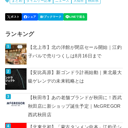
まとめ
タイムリー記事
ニュース
大仙市
秋田県
ランキング
【北上市】北の洋館が閉店セール開始｜江釣
子パルで売りつくしは8月16日まで
【安比高原】新ゴンドラ計画始動｜東北最大
級ゲレンデの未来戦略とは
【秋田市】あの老舗ブランドが秋田に！西武
秋田店に新ショップ誕生予定｜McGREGOR
西武秋田店
【北東北初】「蒙古タンメン中本」江釣子シ