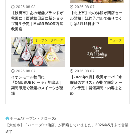
2026.08.08
2026.08.07
【秋田市】あの老舗ブランドが
【北上市】北の洋館が閉店セー
秋田に！西武秋田店に新ショッ
ル開始｜江釣子パルで売りつく
プ誕生予定｜McGREGOR西武
しは8月16日まで
秋田店
オープン・クローズ
ニュース
2026.08.07
2026.08.07
イオンモール秋田に
【2026年9月】秋田オーパ「水
「OMUSUBIケーキ」初出店｜
曜日のアリス」が期間限定オー
期間限定で話題のスイーツが登
プン予定｜開催期間・内容まと
場
め
ホーム
オープン・クローズ
【大仙市】「ハニーズ 中仙店」が閉店していました。2026年5月末で営業
終了