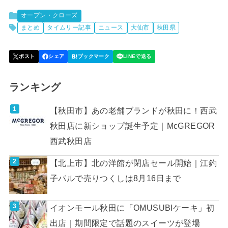
オープン・クローズ
まとめ
タイムリー記事
ニュース
大仙市
秋田県
ランキング
【秋田市】あの老舗ブランドが秋田に！西武
秋田店に新ショップ誕生予定｜McGREGOR
西武秋田店
【北上市】北の洋館が閉店セール開始｜江釣
子パルで売りつくしは8月16日まで
イオンモール秋田に「OMUSUBIケーキ」初
出店｜期間限定で話題のスイーツが登場