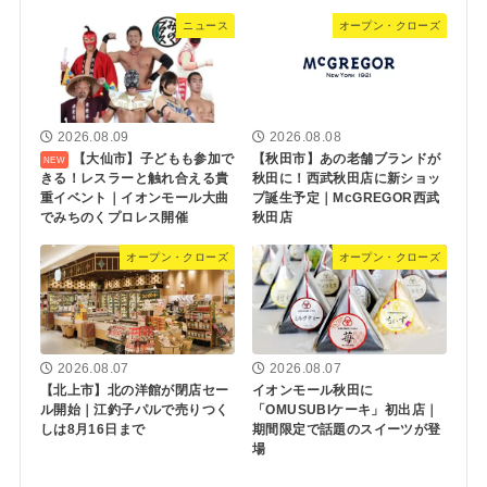
ニュース
オープン・クローズ
2026.08.09
2026.08.08
【大仙市】子どもも参加で
【秋田市】あの老舗ブランドが
きる！レスラーと触れ合える貴
秋田に！西武秋田店に新ショッ
重イベント｜イオンモール大曲
プ誕生予定｜McGREGOR西武
でみちのくプロレス開催
秋田店
オープン・クローズ
オープン・クローズ
2026.08.07
2026.08.07
【北上市】北の洋館が閉店セー
イオンモール秋田に
ル開始｜江釣子パルで売りつく
「OMUSUBIケーキ」初出店｜
しは8月16日まで
期間限定で話題のスイーツが登
場