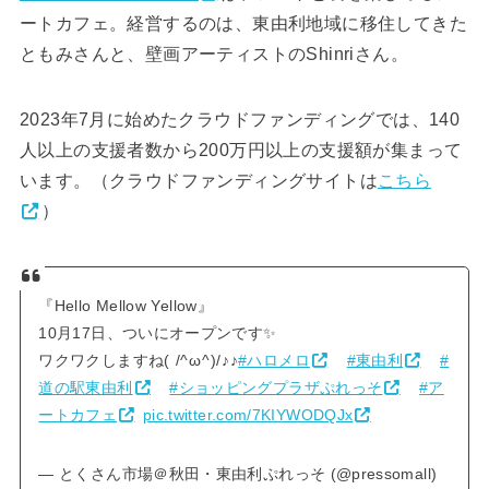
ートカフェ。経営するのは、東由利地域に移住してきた
ともみさんと、壁画アーティストのShinriさん。
2023年7月に始めたクラウドファンディングでは、140
人以上の支援者数から200万円以上の支援額が集まって
います。（クラウドファンディングサイトは
こちら
）
『Hello Mellow Yellow』
10月17日、ついにオープンです✨
ワクワクしますね(⁠ ⁠/⁠^⁠ω⁠^⁠)⁠/⁠♪⁠♪
#ハロメロ
#東由利
#
道の駅東由利
#ショッピングプラザぷれっそ
#ア
ートカフェ
pic.twitter.com/7KIYWODQJx
— とくさん市場＠秋田・東由利ぷれっそ (@pressomall)