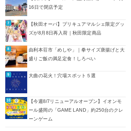
16日で閉店予定
【秋田オーパ】プリキュアマルシェ限定グッ
ズが8月8日再入荷｜秋田限定商品
由利本荘市「めしや」｜拳サイズ唐揚げと大
盛りご飯の満足定食！しろべい
大曲の花火！穴場スポット５選
【今週8/7リニューアルオープン】イオンモ
ール盛岡の「GAME LAND」約250台のクレ
ーンゲーム