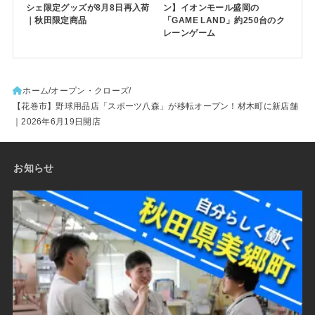
シェ限定グッズが8月8日再入荷
ン】イオンモール盛岡の
｜秋田限定商品
「GAME LAND」約250台のク
レーンゲーム
ホーム
オープン・クローズ
【花巻市】野球用品店「スポーツ八森」が移転オープン！材木町に新店舗
｜2026年6月19日開店
お知らせ