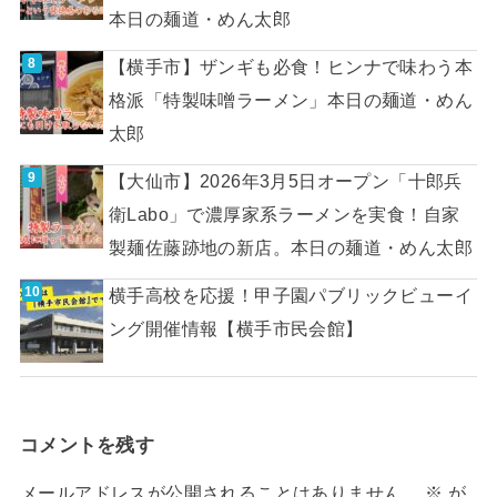
本日の麺道・めん太郎
【横手市】ザンギも必食！ヒンナで味わう本
格派「特製味噌ラーメン」本日の麺道・めん
太郎
【大仙市】2026年3月5日オープン「十郎兵
衛Labo」で濃厚家系ラーメンを実食！自家
製麺佐藤跡地の新店。本日の麺道・めん太郎
横手高校を応援！甲子園パブリックビューイ
ング開催情報【横手市民会館】
コメントを残す
メールアドレスが公開されることはありません。
※
が