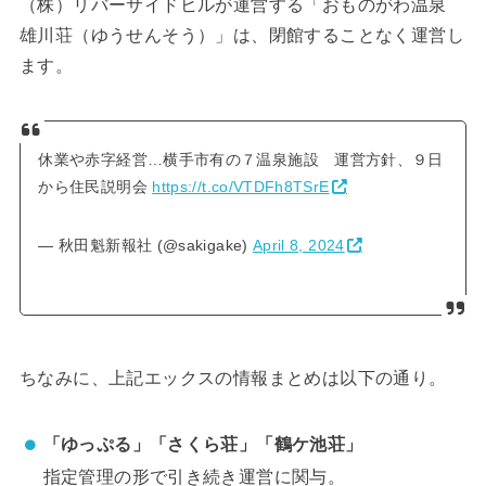
（株）リバーサイドヒルが運営する「おものがわ温泉
雄川荘（ゆうせんそう）」は、閉館することなく運営し
ます。
休業や赤字経営…横手市有の７温泉施設 運営方針、９日
から住民説明会
https://t.co/VTDFh8TSrE
— 秋田魁新報社 (@sakigake)
April 8, 2024
ちなみに、上記エックスの情報まとめは以下の通り。
「ゆっぷる」「さくら荘」「鶴ケ池荘」
指定管理の形で引き続き運営に関与。