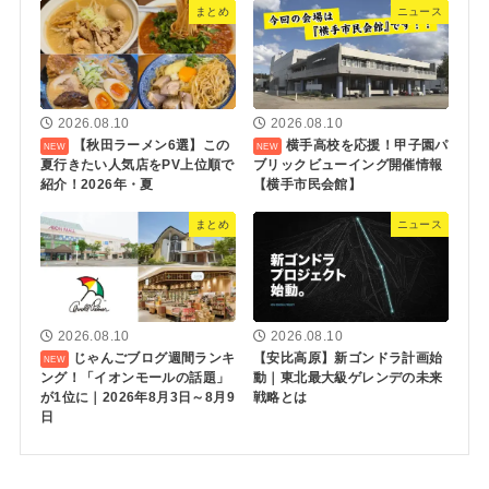
まとめ
ニュース
2026.08.10
2026.08.10
【秋田ラーメン6選】この
横手高校を応援！甲子園パ
夏行きたい人気店をPV上位順で
ブリックビューイング開催情報
紹介！2026年・夏
【横手市民会館】
まとめ
ニュース
2026.08.10
2026.08.10
じゃんごブログ週間ランキ
【安比高原】新ゴンドラ計画始
ング！「イオンモールの話題」
動｜東北最大級ゲレンデの未来
が1位に｜2026年8月3日～8月9
戦略とは
日