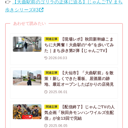
👉
【大曲駅前のゴリラの正体に迫る】じゃんごTV まち
歩きシリーズ#3
あわせて読みたい
【現場レポ】秋田新幹線こま
関連記事
ちに大興奮！大曲駅の“今”を歩いてみ
た｜まち歩き第2弾【じゃんごTV】
2026.06.03
【大仙市】「大曲駅前」を散
関連記事
策！新しくできた看板、居酒屋の跡
地、最近オープンしたばかりの店発見
2025.06.01
【配信終了】じゃんごTVの人
関連記事
気企画「秋田弁モンハンワイルズ生配
信」が全13回で完結
2025.06.05