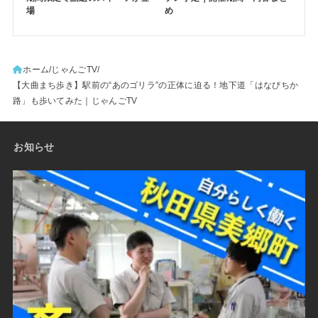
場
め
ホーム
じゃんごTV
【大曲まち歩き】駅前の“あのゴリラ”の正体に迫る！地下道「はなびちか
路」も歩いてみた｜じゃんごTV
お知らせ