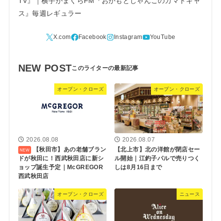
TV』｜横手かまくらFM『おかもとじゃんごのカマドキャ
ス』毎週レギュラー
NEW POST
オープン・クローズ
オープン・クローズ
2026.08.08
2026.08.07
【秋田市】あの老舗ブラン
【北上市】北の洋館が閉店セー
ドが秋田に！西武秋田店に新シ
ル開始｜江釣子パルで売りつく
ョップ誕生予定｜McGREGOR
しは8月16日まで
西武秋田店
オープン・クローズ
ニュース