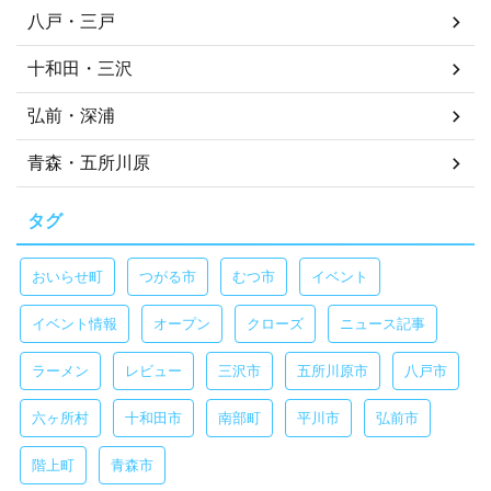
八戸・三戸
十和田・三沢
弘前・深浦
青森・五所川原
タグ
おいらせ町
つがる市
むつ市
イベント
イベント情報
オープン
クローズ
ニュース記事
ラーメン
レビュー
三沢市
五所川原市
八戸市
六ヶ所村
十和田市
南部町
平川市
弘前市
階上町
青森市