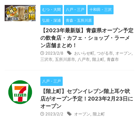
むつ・大間
八戸・三戸
十和田・三沢
弘前・深浦
青森・五所川原
【2023年最新版】青森県オープン予定
の飲食店・カフェ・ショップ・ラーメ
ン店舗まとめ！
2023/2/8
おいらせ町
,
つがる市
,
オープン
,
三沢市
,
五所川原市
,
八戸市
,
階上町
,
青森市
八戸・三戸
【階上町】セブンイレブン階上耳ケ吠
店がオープン予定！2023年2月23日に
オープン
2023/2/2
オープン
,
階上町