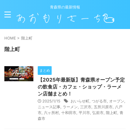
青森県の最新情報
HOME
>
階上町
階上町
まとめ
【2025年最新版】青森県オープン予定
の飲食店・カフェ・ショップ・ラーメ
ン店舗まとめ！
2025/1/15
おいらせ町
,
つがる市
,
オープン
,
ニュース記事
,
ラーメン
,
三沢市
,
五所川原市
,
八戸
市
,
六ヶ所村
,
十和田市
,
平川市
,
弘前市
,
階上町
,
青
森市