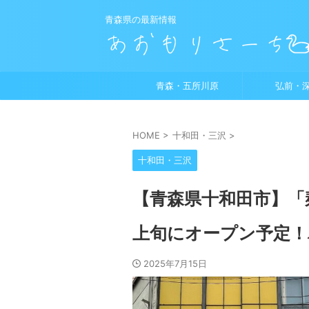
青森県の最新情報
青森・五所川原
弘前・
HOME
>
十和田・三沢
>
十和田・三沢
【青森県十和田市】「
上旬にオープン予定
2025年7月15日