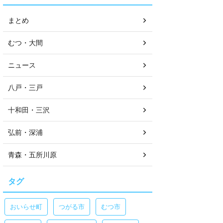
まとめ
むつ・大間
ニュース
八戸・三戸
十和田・三沢
弘前・深浦
青森・五所川原
タグ
おいらせ町
つがる市
むつ市