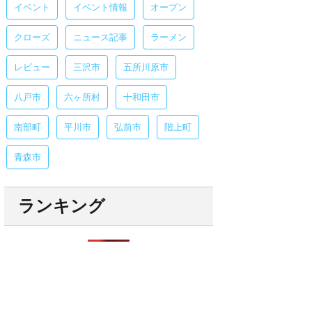
イベント
イベント情報
オープン
クローズ
ニュース記事
ラーメン
レビュー
三沢市
五所川原市
八戸市
六ヶ所村
十和田市
南部町
平川市
弘前市
階上町
青森市
ランキング