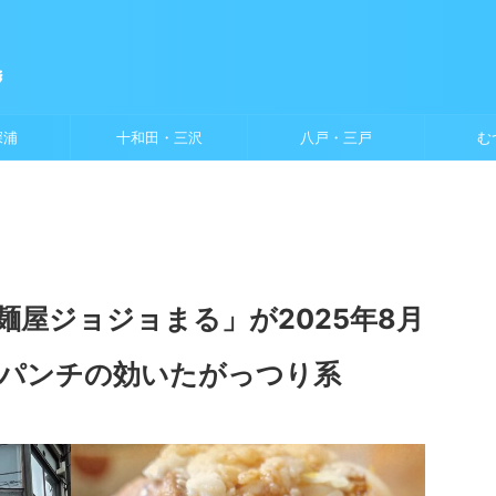
深浦
十和田・三沢
八戸・三戸
む
麺屋ジョジョまる」が2025年8月
！パンチの効いたがっつり系