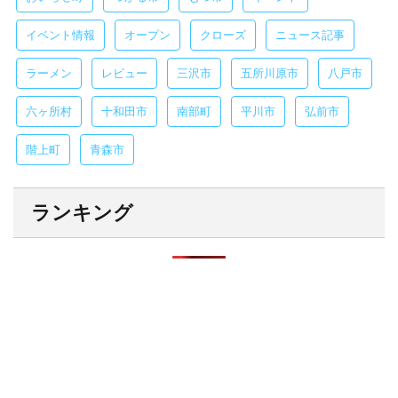
イベント情報
オープン
クローズ
ニュース記事
ラーメン
レビュー
三沢市
五所川原市
八戸市
六ヶ所村
十和田市
南部町
平川市
弘前市
階上町
青森市
ランキング