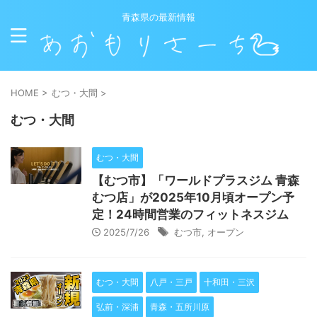
青森県の最新情報
HOME
>
むつ・大間
>
むつ・大間
むつ・大間
【むつ市】「ワールドプラスジム 青森
むつ店」が2025年10月頃オープン予
定！24時間営業のフィットネスジム
2025/7/26
むつ市
,
オープン
むつ・大間
八戸・三戸
十和田・三沢
弘前・深浦
青森・五所川原